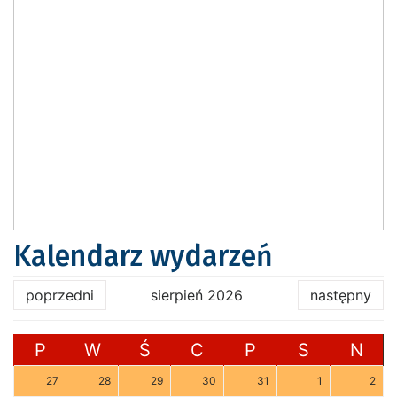
Kalendarz wydarzeń
poprzedni
sierpień 2026
następny
P
W
Ś
C
P
S
N
27
28
29
30
31
1
2