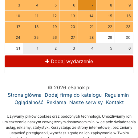
3
4
5
6
7
8
9
10
11
12
13
14
15
16
17
18
19
20
21
22
23
24
25
26
27
28
29
30
31
1
2
3
4
5
6
Dodaj wydarzenie
© 2026 eSanok.pl
Strona główna
Dodaj firmę do katalogu
Regulamin
Oglądalność
Reklama
Nasze serwisy
Kontakt
Używamy plików cookies oraz podobnych technologii. Umożliwiamy ich
umieszczanie naszym zewnętrznym dostawcom m.in. w celach: świadczenia
usług, reklamy, statystyk. Korzystając ze strony internetowej, bez zmiany
ustawień przeglądarki, wyrażasz zgodę na ich zapisywanie w Twoim