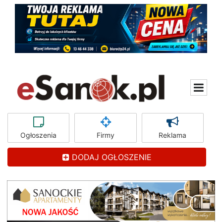
Ogłoszenia
Firmy
Reklama
DODAJ OGŁOSZENIE