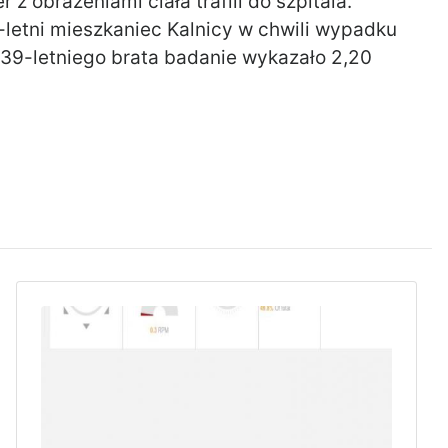
 z obrażeniami ciała trafili do szpitala.
6-letni mieszkaniec Kalnicy w chwili wypadku
o 39-letniego brata badanie wykazało 2,20