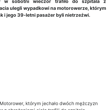
w sobotni wieczór trafiło do szpitala z
j bracia ulegli wypadkowi na motorowerze, którym
k i jego 39-letni pasażer byli nietrzeźwi.
 Motorower, którym jechało dwóch mężczyzn