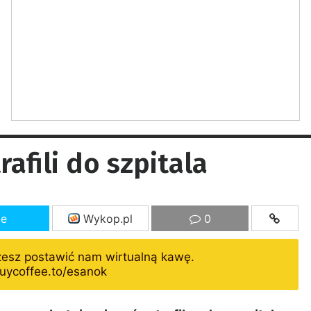
afili do szpitala
ze
Wykop.pl
0
żesz postawić nam wirtualną kawę.
uycoffee.to/esanok