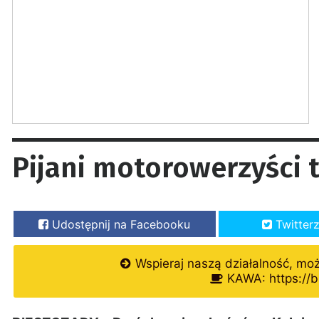
Pijani motorowerzyści tr
Udostępnij na Facebooku
Twitter
Wspieraj naszą działalność, mo
KAWA: https://b