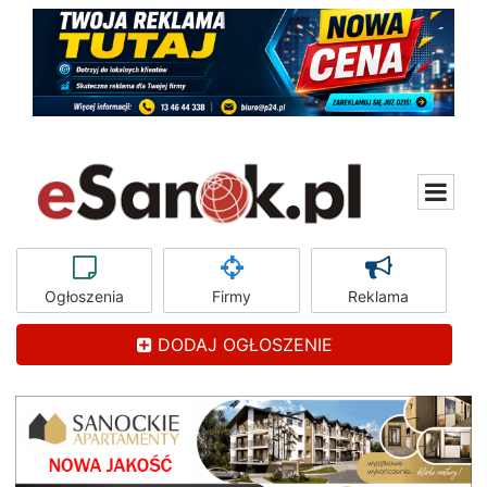
Ogłoszenia
Firmy
Reklama
DODAJ OGŁOSZENIE