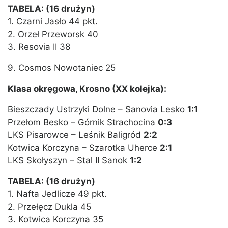
TABELA: (16 drużyn)
1. Czarni Jasło 44 pkt.
2. Orzeł Przeworsk 40
3. Resovia II 38
9. Cosmos Nowotaniec 25
Klasa okręgowa, Krosno (XX kolejka):
Bieszczady Ustrzyki Dolne – Sanovia Lesko
1:1
Przełom Besko – Górnik Strachocina
0:3
LKS Pisarowce – Leśnik Baligród
2:2
Kotwica Korczyna – Szarotka Uherce
2:1
LKS Skołyszyn – Stal II Sanok
1:2
TABELA: (16 drużyn)
1. Nafta Jedlicze 49 pkt.
2. Przełęcz Dukla 45
3. Kotwica Korczyna 35