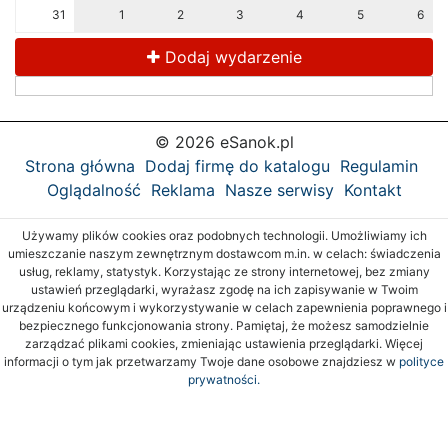
31
1
2
3
4
5
6
Dodaj wydarzenie
© 2026 eSanok.pl
Strona główna
Dodaj firmę do katalogu
Regulamin
Oglądalność
Reklama
Nasze serwisy
Kontakt
Używamy plików cookies oraz podobnych technologii. Umożliwiamy ich
umieszczanie naszym zewnętrznym dostawcom m.in. w celach: świadczenia
usług, reklamy, statystyk. Korzystając ze strony internetowej, bez zmiany
ustawień przeglądarki, wyrażasz zgodę na ich zapisywanie w Twoim
urządzeniu końcowym i wykorzystywanie w celach zapewnienia poprawnego i
bezpiecznego funkcjonowania strony. Pamiętaj, że możesz samodzielnie
zarządzać plikami cookies, zmieniając ustawienia przeglądarki. Więcej
informacji o tym jak przetwarzamy Twoje dane osobowe znajdziesz w
polityce
prywatności.