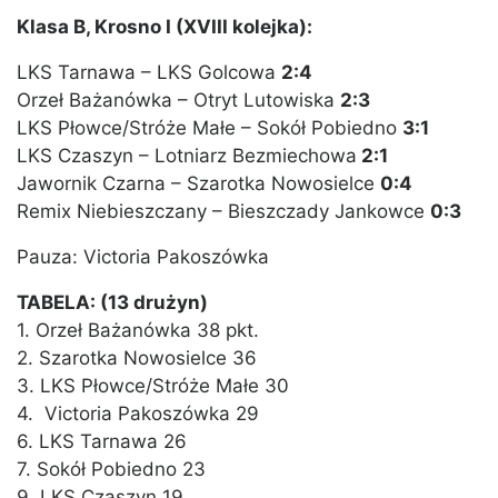
Klasa B, Krosno I (XVIII kolejka):
LKS Tarnawa – LKS Golcowa
2:4
Orzeł Bażanówka – Otryt Lutowiska
2:3
LKS Płowce/Stróże Małe – Sokół Pobiedno
3:1
LKS Czaszyn – Lotniarz Bezmiechowa
2:1
Jawornik Czarna – Szarotka Nowosielce
0:4
Remix Niebieszczany – Bieszczady Jankowce
0:3
Pauza: Victoria Pakoszówka
TABELA: (13 drużyn)
1. Orzeł Bażanówka 38 pkt.
2. Szarotka Nowosielce 36
3. LKS Płowce/Stróże Małe 30
4. Victoria Pakoszówka 29
6. LKS Tarnawa 26
7. Sokół Pobiedno 23
9. LKS Czaszyn 19