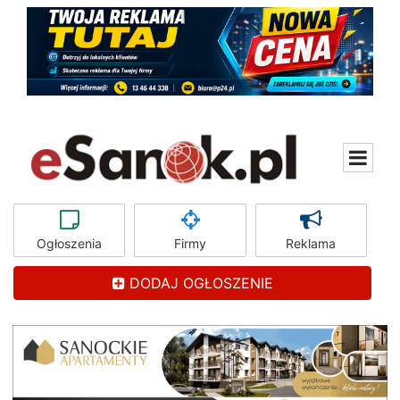
Ogłoszenia
Firmy
Reklama
DODAJ OGŁOSZENIE