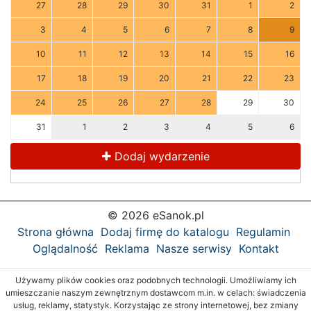
27
28
29
30
31
1
2
3
4
5
6
7
8
9
10
11
12
13
14
15
16
17
18
19
20
21
22
23
24
25
26
27
28
29
30
31
1
2
3
4
5
6
Dodaj wydarzenie
© 2026 eSanok.pl
Strona główna
Dodaj firmę do katalogu
Regulamin
Oglądalność
Reklama
Nasze serwisy
Kontakt
Używamy plików cookies oraz podobnych technologii. Umożliwiamy ich
umieszczanie naszym zewnętrznym dostawcom m.in. w celach: świadczenia
usług, reklamy, statystyk. Korzystając ze strony internetowej, bez zmiany