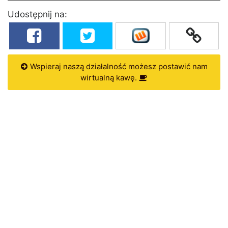
Udostępnij na:
Wspieraj naszą działalność możesz postawić nam
wirtualną kawę.