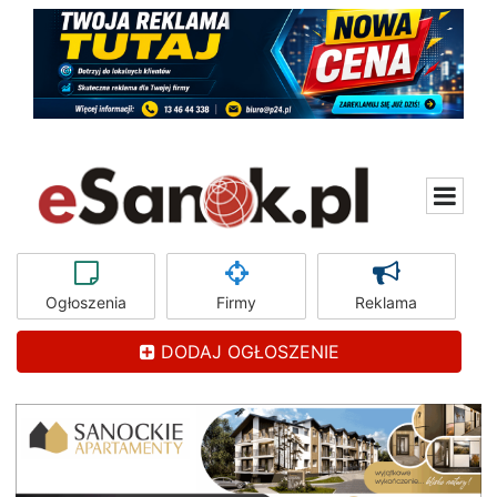
Ogłoszenia
Firmy
Reklama
DODAJ OGŁOSZENIE