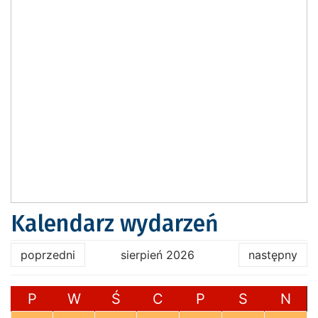
Kalendarz wydarzeń
poprzedni
sierpień 2026
następny
P
W
Ś
C
P
S
N