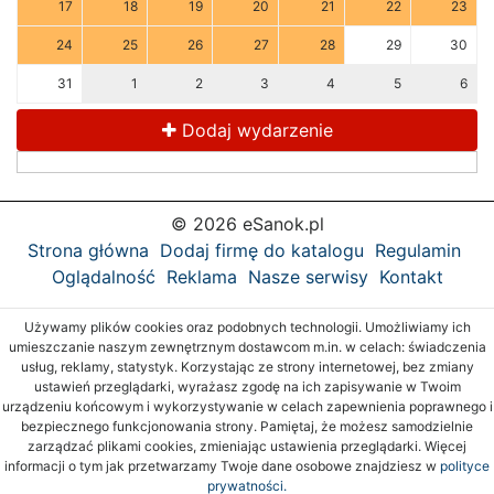
17
18
19
20
21
22
23
24
25
26
27
28
29
30
31
1
2
3
4
5
6
Dodaj wydarzenie
© 2026 eSanok.pl
Strona główna
Dodaj firmę do katalogu
Regulamin
Oglądalność
Reklama
Nasze serwisy
Kontakt
Używamy plików cookies oraz podobnych technologii. Umożliwiamy ich
umieszczanie naszym zewnętrznym dostawcom m.in. w celach: świadczenia
usług, reklamy, statystyk. Korzystając ze strony internetowej, bez zmiany
ustawień przeglądarki, wyrażasz zgodę na ich zapisywanie w Twoim
urządzeniu końcowym i wykorzystywanie w celach zapewnienia poprawnego i
bezpiecznego funkcjonowania strony. Pamiętaj, że możesz samodzielnie
zarządzać plikami cookies, zmieniając ustawienia przeglądarki. Więcej
informacji o tym jak przetwarzamy Twoje dane osobowe znajdziesz w
polityce
prywatności.