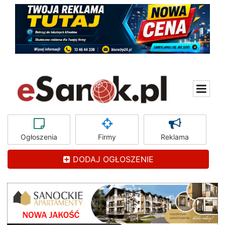
Ogłoszenia
Firmy
Reklama
DODAJ OGŁOSZENIE