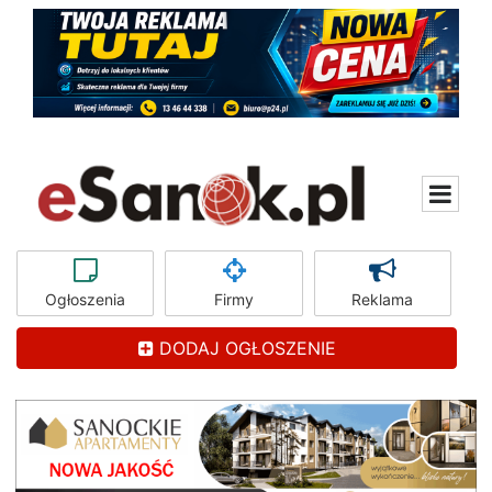
Ogłoszenia
Firmy
Reklama
DODAJ OGŁOSZENIE