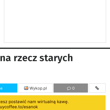
a rzecz starych
ze
Wykop.pl
0
żesz postawić nam wirtualną kawę.
uycoffee.to/esanok