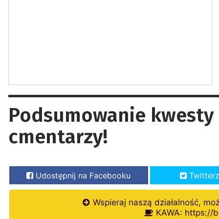
Podsumowanie kwesty n
cmentarzy!
Udostępnij na Facebooku
Twitter
Wspieraj naszą działalność, mo
KAWA: https://b