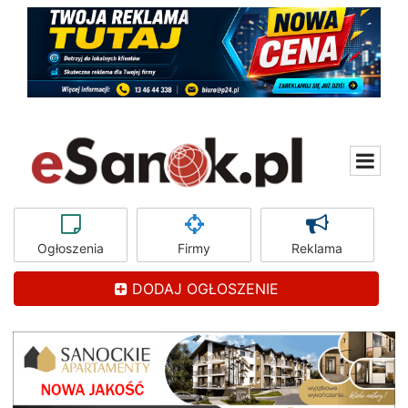
Ogłoszenia
Firmy
Reklama
DODAJ OGŁOSZENIE