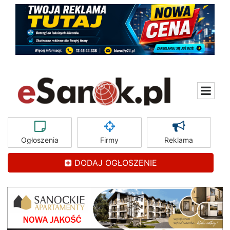
Ogłoszenia
Firmy
Reklama
DODAJ OGŁOSZENIE