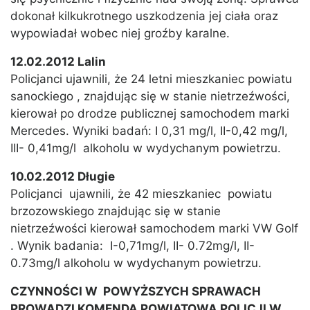
dokonał kilkukrotnego uszkodzenia jej ciała oraz
wypowiadał wobec niej groźby karalne.
12.02.2012 Lalin
Policjanci ujawnili, że 24 letni mieszkaniec powiatu
sanockiego , znajdując się w stanie nietrzeźwości,
kierował po drodze publicznej samochodem marki
Mercedes. Wyniki badań: I 0,31 mg/l, II-0,42 mg/l,
III- 0,41mg/l alkoholu w wydychanym powietrzu.
10.02.2012 Długie
Policjanci ujawnili, że 42 mieszkaniec powiatu
brzozowskiego znajdując się w stanie
nietrzeźwości kierował samochodem marki VW Golf
. Wynik badania: I-0,71mg/l, II- 0.72mg/l, II-
0.73mg/l alkoholu w wydychanym powietrzu.
CZYNNOŚCI W POWYŻSZYCH SPRAWACH
PROWADZI KOMENDA POWIATOWA POLICJI W