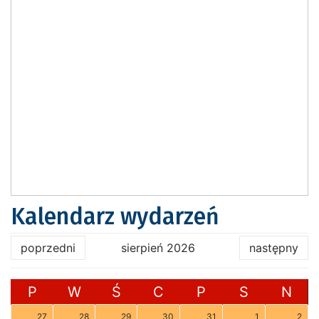
Kalendarz wydarzeń
poprzedni
sierpień 2026
następny
P
W
Ś
C
P
S
N
27
28
29
30
31
1
2