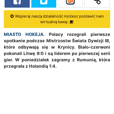
Wspieraj naszą działalność możesz postawić nam
wirtualną kawę:
MIASTO HOKEJA
. Polacy rozegrali pierwsze
spotkanie podczas Mistrzostw Świata Dywizji IB,
które odbywają się w Krynicy. Biało-czerwoni
pokonali Litwę 9:0 i są liderem po pierwszej serii
gier. W poniedziałek zagramy z Rumunią, która
przegrała z Holandią 1:4.