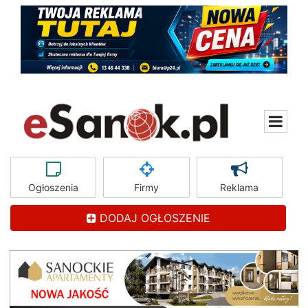
Ogłoszenia
Firmy
Reklama
DODAJ OGŁOSZENIE