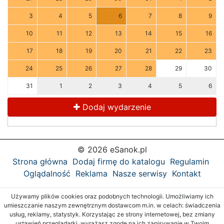
3
4
5
6
7
8
9
10
11
12
13
14
15
16
17
18
19
20
21
22
23
24
25
26
27
28
29
30
31
1
2
3
4
5
6
Dodaj wydarzenie
© 2026 eSanok.pl
Strona główna
Dodaj firmę do katalogu
Regulamin
Oglądalność
Reklama
Nasze serwisy
Kontakt
Używamy plików cookies oraz podobnych technologii. Umożliwiamy ich
umieszczanie naszym zewnętrznym dostawcom m.in. w celach: świadczenia
usług, reklamy, statystyk. Korzystając ze strony internetowej, bez zmiany
ustawień przeglądarki, wyrażasz zgodę na ich zapisywanie w Twoim