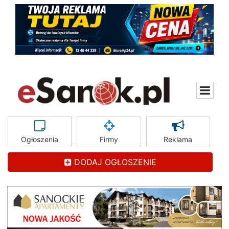
Ogłoszenia
Firmy
Reklama
DODAJ OGŁOSZENIE