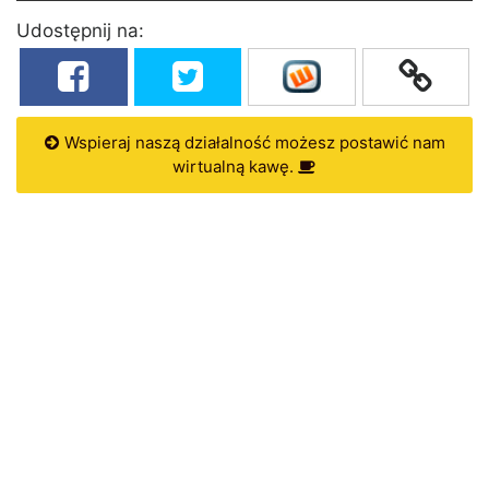
Udostępnij na:
Wspieraj naszą działalność możesz postawić nam
wirtualną kawę.