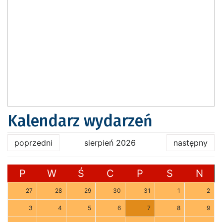
Kalendarz wydarzeń
poprzedni
sierpień 2026
następny
P
W
Ś
C
P
S
N
27
28
29
30
31
1
2
3
4
5
6
7
8
9