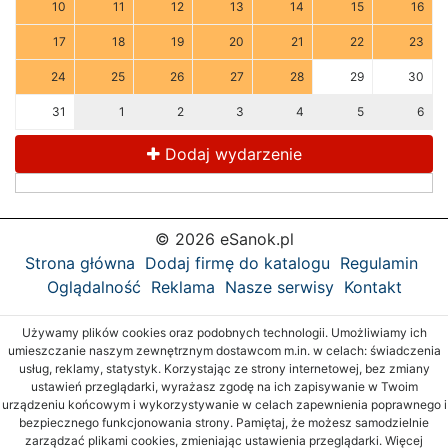
10
11
12
13
14
15
16
17
18
19
20
21
22
23
24
25
26
27
28
29
30
31
1
2
3
4
5
6
Dodaj wydarzenie
© 2026 eSanok.pl
Strona główna
Dodaj firmę do katalogu
Regulamin
Oglądalność
Reklama
Nasze serwisy
Kontakt
Używamy plików cookies oraz podobnych technologii. Umożliwiamy ich
umieszczanie naszym zewnętrznym dostawcom m.in. w celach: świadczenia
usług, reklamy, statystyk. Korzystając ze strony internetowej, bez zmiany
ustawień przeglądarki, wyrażasz zgodę na ich zapisywanie w Twoim
urządzeniu końcowym i wykorzystywanie w celach zapewnienia poprawnego i
bezpiecznego funkcjonowania strony. Pamiętaj, że możesz samodzielnie
zarządzać plikami cookies, zmieniając ustawienia przeglądarki. Więcej