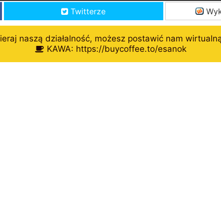
Twitterze
Wyk
eraj naszą działalność, możesz postawić nam wirtualn
KAWA: https://buycoffee.to/esanok