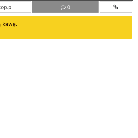
op.pl
0
ą kawę.