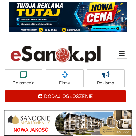
Ogłoszenia
Firmy
Reklama
DODAJ OGŁOSZENIE