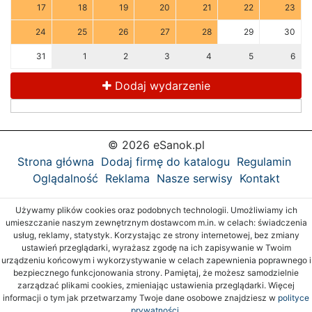
17
18
19
20
21
22
23
24
25
26
27
28
29
30
31
1
2
3
4
5
6
Dodaj wydarzenie
© 2026 eSanok.pl
Strona główna
Dodaj firmę do katalogu
Regulamin
Oglądalność
Reklama
Nasze serwisy
Kontakt
Używamy plików cookies oraz podobnych technologii. Umożliwiamy ich
umieszczanie naszym zewnętrznym dostawcom m.in. w celach: świadczenia
usług, reklamy, statystyk. Korzystając ze strony internetowej, bez zmiany
ustawień przeglądarki, wyrażasz zgodę na ich zapisywanie w Twoim
urządzeniu końcowym i wykorzystywanie w celach zapewnienia poprawnego i
bezpiecznego funkcjonowania strony. Pamiętaj, że możesz samodzielnie
zarządzać plikami cookies, zmieniając ustawienia przeglądarki. Więcej
informacji o tym jak przetwarzamy Twoje dane osobowe znajdziesz w
polityce
prywatności.