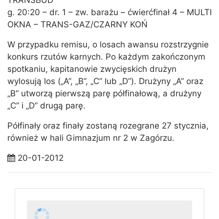
TRANSBUD
g. 20:20 – dr. 1 – zw. barażu – ćwierćfinał 4 – MULTI
OKNA – TRANS-GAZ/CZARNY KOŃ
W przypadku remisu, o losach awansu rozstrzygnie
konkurs rzutów karnych. Po każdym zakończonym
spotkaniu, kapitanowie zwycięskich drużyn
wylosują los („A”, „B”, „C” lub „D”). Drużyny „A” oraz
„B” utworzą pierwszą parę półfinałową, a drużyny
„C” i „D” drugą parę.
Półfinały oraz finały zostaną rozegrane 27 stycznia,
również w hali Gimnazjum nr 2 w Zagórzu.
20-01-2012