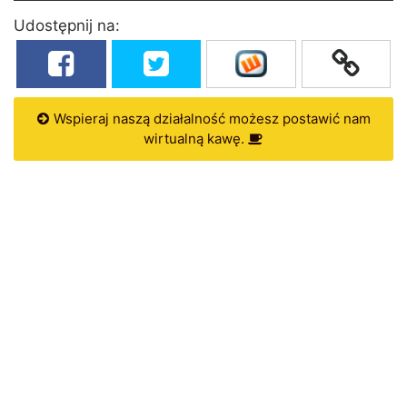
Udostępnij na:
Wspieraj naszą działalność możesz postawić nam
wirtualną kawę.