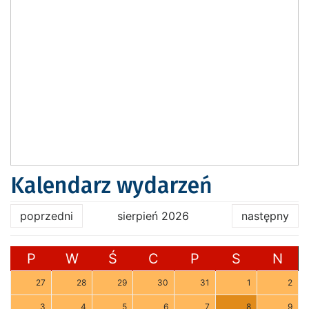
Kalendarz wydarzeń
poprzedni
sierpień 2026
następny
P
W
Ś
C
P
S
N
27
28
29
30
31
1
2
3
4
5
6
7
8
9