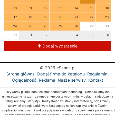
10
11
12
13
14
15
16
17
18
19
20
21
22
23
24
25
26
27
28
29
30
31
1
2
3
4
5
6
Dodaj wydarzenie
© 2026 eSanok.pl
Strona główna
Dodaj firmę do katalogu
Regulamin
Oglądalność
Reklama
Nasze serwisy
Kontakt
Używamy plików cookies oraz podobnych technologii. Umożliwiamy ich
umieszczanie naszym zewnętrznym dostawcom m.in. w celach: świadczenia
usług, reklamy, statystyk. Korzystając ze strony internetowej, bez zmiany
ustawień przeglądarki, wyrażasz zgodę na ich zapisywanie w Twoim
urządzeniu końcowym i wykorzystywanie w celach zapewnienia poprawnego i
bezpiecznego funkcjonowania strony. Pamiętaj, że możesz samodzielnie