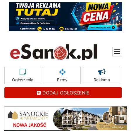
Ogłoszenia
Firmy
Reklama
DODAJ OGŁOSZENIE