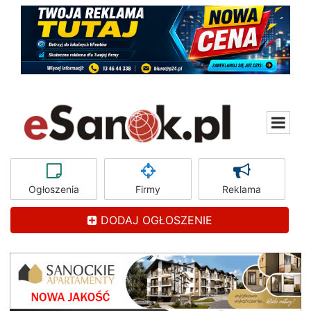
Ogłoszenia
Firmy
Reklama
DODAJ OGŁOSZENIE