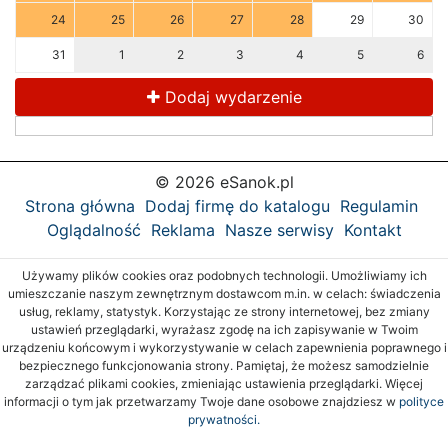
24
25
26
27
28
29
30
31
1
2
3
4
5
6
Dodaj wydarzenie
© 2026 eSanok.pl
Strona główna
Dodaj firmę do katalogu
Regulamin
Oglądalność
Reklama
Nasze serwisy
Kontakt
Używamy plików cookies oraz podobnych technologii. Umożliwiamy ich
umieszczanie naszym zewnętrznym dostawcom m.in. w celach: świadczenia
usług, reklamy, statystyk. Korzystając ze strony internetowej, bez zmiany
ustawień przeglądarki, wyrażasz zgodę na ich zapisywanie w Twoim
urządzeniu końcowym i wykorzystywanie w celach zapewnienia poprawnego i
bezpiecznego funkcjonowania strony. Pamiętaj, że możesz samodzielnie
zarządzać plikami cookies, zmieniając ustawienia przeglądarki. Więcej
informacji o tym jak przetwarzamy Twoje dane osobowe znajdziesz w
polityce
prywatności.