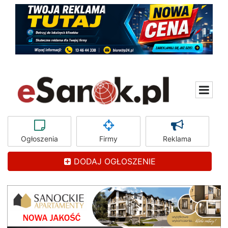
Ogłoszenia
Firmy
Reklama
DODAJ OGŁOSZENIE