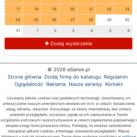
17
18
19
20
21
22
23
24
25
26
27
28
29
30
31
1
2
3
4
5
6
Dodaj wydarzenie
© 2026 eSanok.pl
Strona główna
Dodaj firmę do katalogu
Regulamin
Oglądalność
Reklama
Nasze serwisy
Kontakt
Używamy plików cookies oraz podobnych technologii. Umożliwiamy ich
umieszczanie naszym zewnętrznym dostawcom m.in. w celach: świadczenia
usług, reklamy, statystyk. Korzystając ze strony internetowej, bez zmiany
ustawień przeglądarki, wyrażasz zgodę na ich zapisywanie w Twoim
urządzeniu końcowym i wykorzystywanie w celach zapewnienia poprawnego i
bezpiecznego funkcjonowania strony. Pamiętaj, że możesz samodzielnie
zarządzać plikami cookies, zmieniając ustawienia przeglądarki. Więcej
informacji o tym jak przetwarzamy Twoje dane osobowe znajdziesz w
polityce