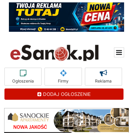
Ogłoszenia
Firmy
Reklama
DODAJ OGŁOSZENIE