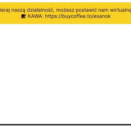
eraj naszą działalność, możesz postawić nam wirtualn
KAWA: https://buycoffee.to/esanok