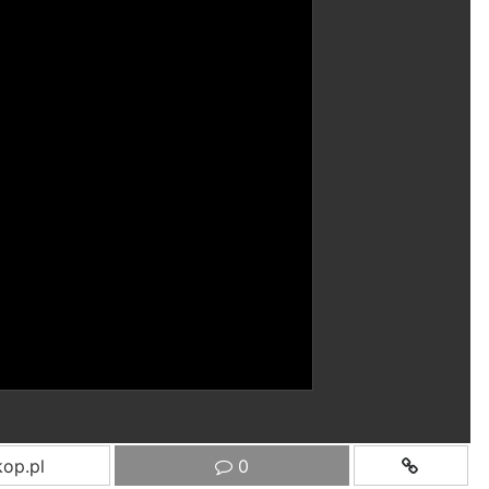
op.pl
0