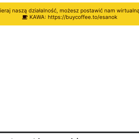
eraj naszą działalność, możesz postawić nam wirtualn
KAWA: https://buycoffee.to/esanok