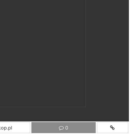
op.pl
0