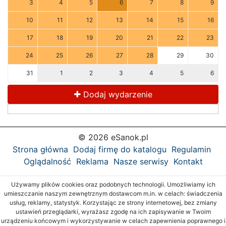
3
4
5
6
7
8
9
10
11
12
13
14
15
16
17
18
19
20
21
22
23
24
25
26
27
28
29
30
31
1
2
3
4
5
6
Dodaj wydarzenie
© 2026 eSanok.pl
Strona główna
Dodaj firmę do katalogu
Regulamin
Oglądalność
Reklama
Nasze serwisy
Kontakt
Używamy plików cookies oraz podobnych technologii. Umożliwiamy ich
umieszczanie naszym zewnętrznym dostawcom m.in. w celach: świadczenia
usług, reklamy, statystyk. Korzystając ze strony internetowej, bez zmiany
ustawień przeglądarki, wyrażasz zgodę na ich zapisywanie w Twoim
urządzeniu końcowym i wykorzystywanie w celach zapewnienia poprawnego i