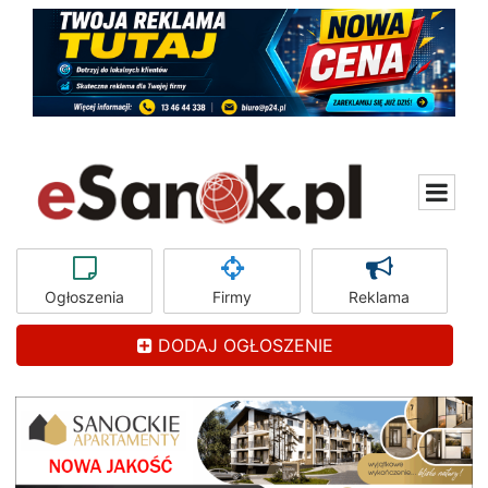
Ogłoszenia
Firmy
Reklama
DODAJ OGŁOSZENIE