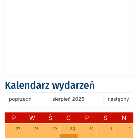
Kalendarz wydarzeń
poprzedni
sierpień 2026
następny
P
W
Ś
C
P
S
N
27
28
29
30
31
1
2