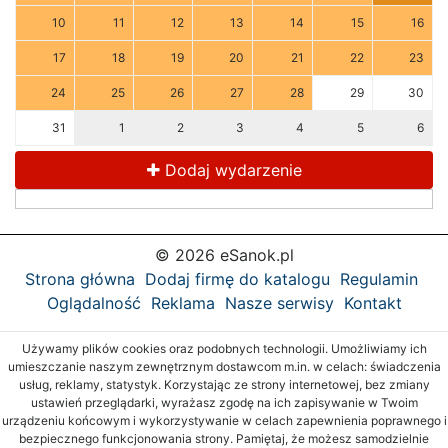
10
11
12
13
14
15
16
17
18
19
20
21
22
23
24
25
26
27
28
29
30
31
1
2
3
4
5
6
Dodaj wydarzenie
© 2026 eSanok.pl
Strona główna
Dodaj firmę do katalogu
Regulamin
Oglądalność
Reklama
Nasze serwisy
Kontakt
Używamy plików cookies oraz podobnych technologii. Umożliwiamy ich
umieszczanie naszym zewnętrznym dostawcom m.in. w celach: świadczenia
usług, reklamy, statystyk. Korzystając ze strony internetowej, bez zmiany
ustawień przeglądarki, wyrażasz zgodę na ich zapisywanie w Twoim
urządzeniu końcowym i wykorzystywanie w celach zapewnienia poprawnego i
bezpiecznego funkcjonowania strony. Pamiętaj, że możesz samodzielnie