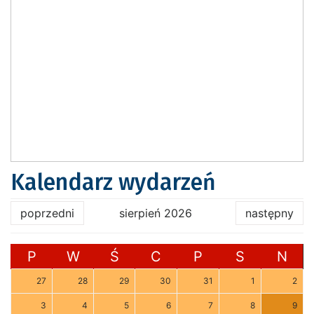
Kalendarz wydarzeń
poprzedni
sierpień 2026
następny
P
W
Ś
C
P
S
N
27
28
29
30
31
1
2
3
4
5
6
7
8
9