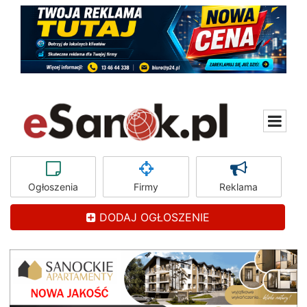
Ogłoszenia
Firmy
Reklama
DODAJ OGŁOSZENIE