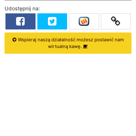
Udostępnij na:
Wspieraj naszą działalność możesz postawić nam
wirtualną kawę.