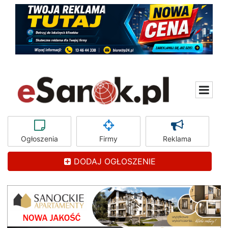
Ogłoszenia
Firmy
Reklama
DODAJ OGŁOSZENIE