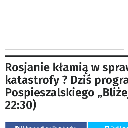
Rosjanie kłamią w spra
katastrofy ? Dziś progr
Pospieszalskiego „Bliżej
22:30)
Udostępnij na Facebooku
Twitter