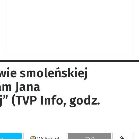
wie smoleńskiej
am Jana
” (TVP Info, godz.
ze
Wykop.pl
0