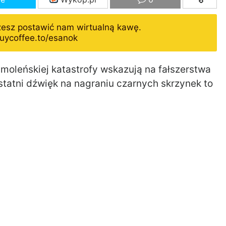
żesz postawić nam wirtualną kawę.
uycoffee.to/esanok
moleńskiej katastrofy wskazują na fałszerstwa
Ostatni dźwięk na nagraniu czarnych skrzynek to