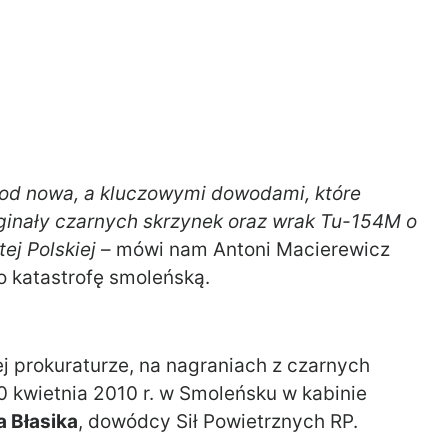
ć od nowa, a kluczowymi dowodami, które
ginały czarnych skrzynek oraz wrak Tu-154M o
ej Polskiej
– mówi nam Antoni Macierewicz
o katastrofę smoleńską.
ej prokuraturze, na nagraniach z czarnych
0 kwietnia 2010 r. w Smoleńsku w kabinie
a Błasika
, dowódcy Sił Powietrznych RP.