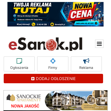
Ogłoszenia
Firmy
Reklama
DODAJ OGŁOSZENIE