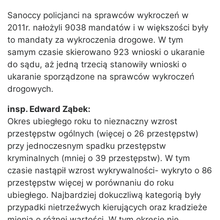
Sanoccy policjanci na sprawców wykroczeń w
2011r. nałożyli 9038 mandatów i w większości były
to mandaty za wykroczenia drogowe. W tym
samym czasie skierowano 923 wnioski o ukaranie
do sądu, aż jedną trzecią stanowiły wnioski o
ukaranie sporządzone na sprawców wykroczeń
drogowych.
insp. Edward Ząbek:
Okres ubiegłego roku to nieznaczny wzrost
przestępstw ogólnych (więcej o 26 przestępstw)
przy jednoczesnym spadku przestępstw
kryminalnych (mniej o 39 przestępstw). W tym
czasie nastąpił wzrost wykrywalności- wykryto o 86
przestępstw więcej w porównaniu do roku
ubiegłego. Najbardziej dokuczliwą kategorią były
przypadki nietrzeźwych kierujących oraz kradzieże
mienia o różnej wartości. W tym okresie nie