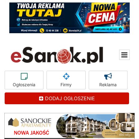
Ogłoszenia
Firmy
Reklama
DODAJ OGŁOSZENIE