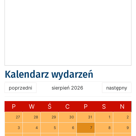
Kalendarz wydarzeń
poprzedni
sierpień 2026
następny
P
W
Ś
C
P
S
N
27
28
29
30
31
1
2
3
4
5
6
7
8
9