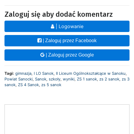
Zaloguj się aby dodać komentarz
| Logowanie
| Zaloguj przez Facebook
| Zaloguj przez Google
Tagi:
gimnazja
,
I LO Sanok
,
II Liceum Ogólnokształcące w Sanoku
,
Powiat Sanocki
,
Sanok
,
szkoły
,
wyniki
,
ZS 1 sanok
,
zs 2 sanok
,
zs 3
sanok
,
ZS 4 Sanok
,
zs 5 sanok