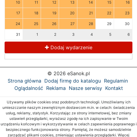
10
11
12
13
14
15
16
17
18
19
20
21
22
23
24
25
26
27
28
29
30
31
1
2
3
4
5
6
Dodaj wydarzenie
© 2026 eSanok.pl
Strona główna
Dodaj firmę do katalogu
Regulamin
Oglądalność
Reklama
Nasze serwisy
Kontakt
Używamy plików cookies oraz podobnych technologii. Umożliwiamy ich
umieszczanie naszym zewnętrznym dostawcom m.in. w celach: świadczenia
usług, reklamy, statystyk. Korzystając ze strony internetowej, bez zmiany
ustawień przeglądarki, wyrażasz zgodę na ich zapisywanie w Twoim
urządzeniu końcowym i wykorzystywanie w celach zapewnienia poprawnego i
bezpiecznego funkcjonowania strony. Pamiętaj, że możesz samodzielnie
zarządzać plikami cookies, zmieniając ustawienia przeglądarki. Więcej