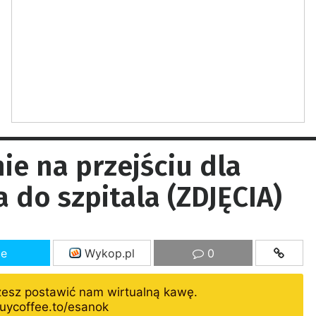
ie na przejściu dla
a do szpitala (ZDJĘCIA)
ze
Wykop.pl
0
żesz postawić nam wirtualną kawę.
uycoffee.to/esanok