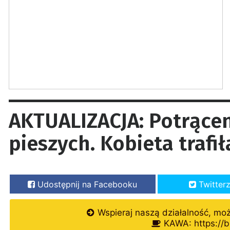
AKTUALIZACJA: Potrącen
pieszych. Kobieta trafił
Udostępnij na Facebooku
Twitter
Wspieraj naszą działalność, mo
KAWA: https://b