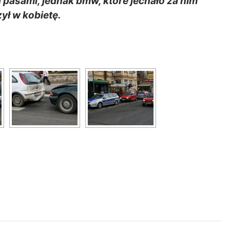
 pasami, jednak bmw, które jechało za nim
zył w kobietę.