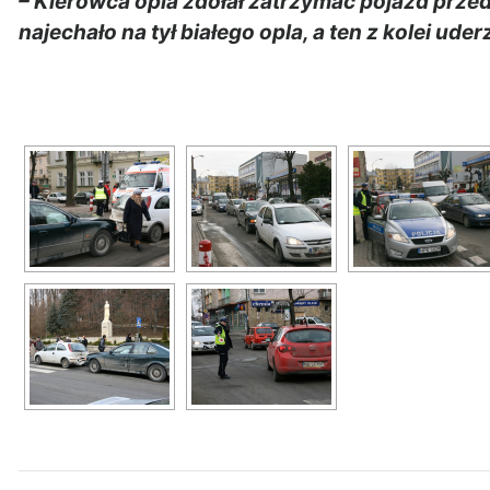
– Kierowca opla zdołał zatrzymać pojazd przed
najechało na tył białego opla, a ten z kolei uder