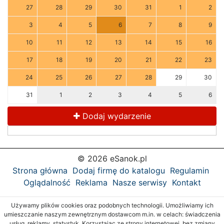
27
28
29
30
31
1
2
3
4
5
6
7
8
9
10
11
12
13
14
15
16
17
18
19
20
21
22
23
24
25
26
27
28
29
30
31
1
2
3
4
5
6
Dodaj wydarzenie
© 2026 eSanok.pl
Strona główna
Dodaj firmę do katalogu
Regulamin
Oglądalność
Reklama
Nasze serwisy
Kontakt
Używamy plików cookies oraz podobnych technologii. Umożliwiamy ich
umieszczanie naszym zewnętrznym dostawcom m.in. w celach: świadczenia
usług, reklamy, statystyk. Korzystając ze strony internetowej, bez zmiany