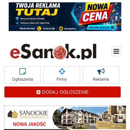
Ogłoszenia
Firmy
Reklama
DODAJ OGŁOSZENIE