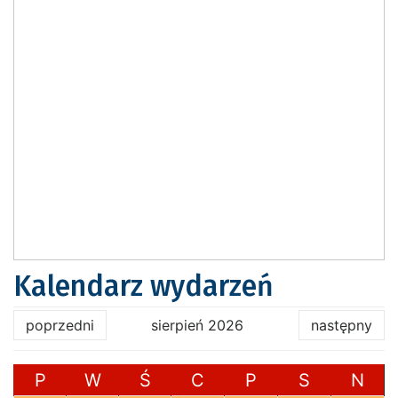
Kalendarz wydarzeń
poprzedni
sierpień 2026
następny
P
W
Ś
C
P
S
N