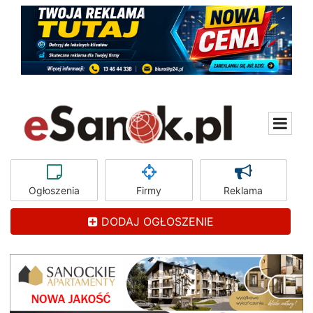
Ogłoszenia
Firmy
Reklama
DODAJ OGŁOSZENIE