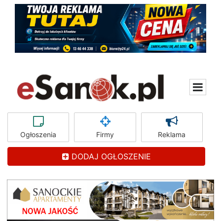
Ogłoszenia
Firmy
Reklama
DODAJ OGŁOSZENIE