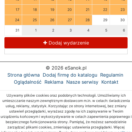
17
18
19
20
21
22
23
24
25
26
27
28
29
30
31
1
2
3
4
5
6
Dodaj wydarzenie
© 2026 eSanok.pl
Strona główna
Dodaj firmę do katalogu
Regulamin
Oglądalność
Reklama
Nasze serwisy
Kontakt
Używamy plików cookies oraz podobnych technologii. Umożliwiamy ich
umieszczanie naszym zewnętrznym dostawcom m.in. w celach: świadczenia
usług, reklamy, statystyk. Korzystając ze strony internetowej, bez zmiany
ustawień przeglądarki, wyrażasz zgodę na ich zapisywanie w Twoim
urządzeniu końcowym i wykorzystywanie w celach zapewnienia poprawnego i
bezpiecznego funkcjonowania strony. Pamiętaj, że możesz samodzielnie
zarządzać plikami cookies, zmieniając ustawienia przeglądarki. Więcej