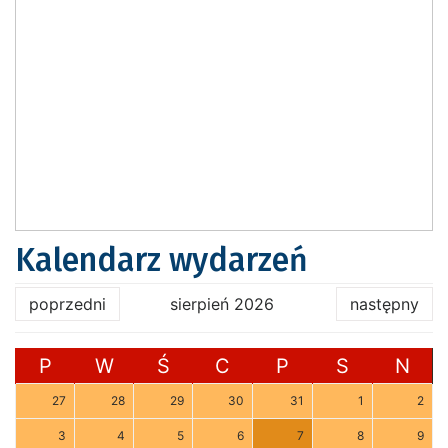
Kalendarz wydarzeń
poprzedni
sierpień 2026
następny
P
W
Ś
C
P
S
N
27
28
29
30
31
1
2
3
4
5
6
7
8
9