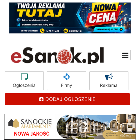
Ogłoszenia
Firmy
Reklama
DODAJ OGŁOSZENIE