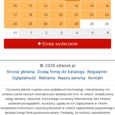
10
11
12
13
14
15
16
17
18
19
20
21
22
23
24
25
26
27
28
29
30
31
1
2
3
4
5
6
Dodaj wydarzenie
© 2026 eSanok.pl
Strona główna
Dodaj firmę do katalogu
Regulamin
Oglądalność
Reklama
Nasze serwisy
Kontakt
Używamy plików cookies oraz podobnych technologii. Umożliwiamy ich
umieszczanie naszym zewnętrznym dostawcom m.in. w celach: świadczenia
usług, reklamy, statystyk. Korzystając ze strony internetowej, bez zmiany
ustawień przeglądarki, wyrażasz zgodę na ich zapisywanie w Twoim
urządzeniu końcowym i wykorzystywanie w celach zapewnienia poprawnego i
bezpiecznego funkcjonowania strony. Pamiętaj, że możesz samodzielnie