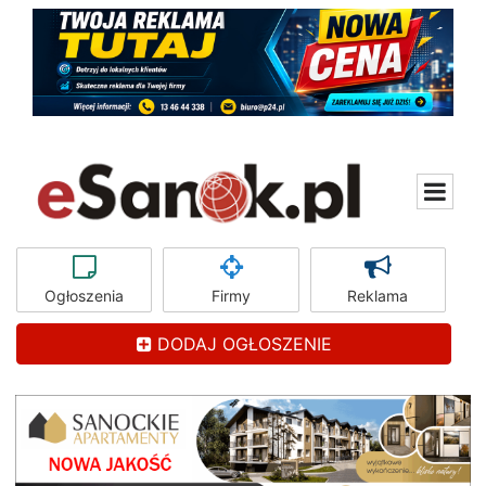
Ogłoszenia
Firmy
Reklama
DODAJ OGŁOSZENIE