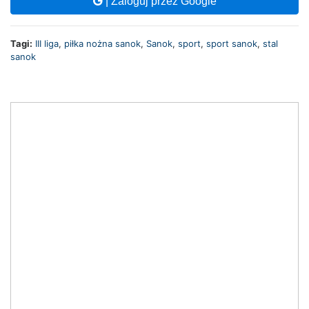
| Zaloguj przez Google
Tagi:
III liga
,
piłka nożna sanok
,
Sanok
,
sport
,
sport sanok
,
stal
sanok