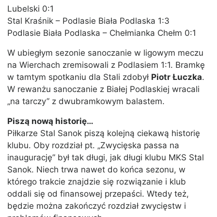
Lubelski 0:1
Stal Kraśnik – Podlasie Biała Podlaska 1:3
Podlasie Biała Podlaska – Chełmianka Chełm 0:1
W ubiegłym sezonie sanoczanie w ligowym meczu
na Wierchach zremisowali z Podlasiem 1:1. Bramkę
w tamtym spotkaniu dla Stali zdobył
Piotr Łuczka
.
W rewanżu sanoczanie z Białej Podlaskiej wracali
„na tarczy” z dwubramkowym balastem.
Piszą nową historię…
Piłkarze Stal Sanok piszą kolejną ciekawą historię
klubu. Oby rozdział pt. „Zwycięska passa na
inaugurację” był tak długi, jak długi klubu MKS Stal
Sanok. Niech trwa nawet do końca sezonu, w
którego trakcie znajdzie się rozwiązanie i klub
oddali się od finansowej przepaści. Wtedy też,
będzie można zakończyć rozdział zwycięstw i