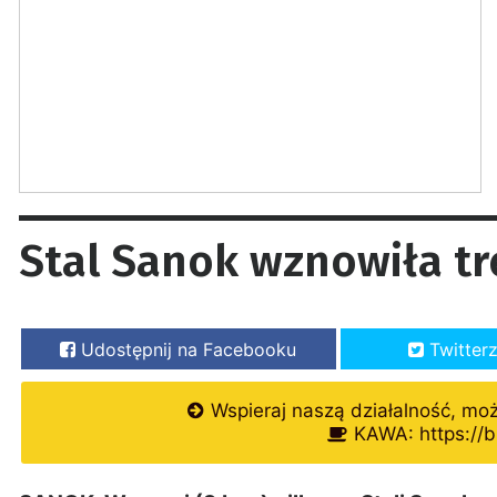
Stal Sanok wznowiła tr
Udostępnij na Facebooku
Twitter
Wspieraj naszą działalność, mo
KAWA: https://b