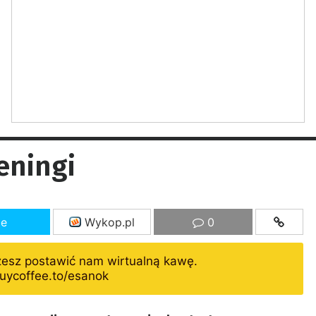
eningi
ze
Wykop.pl
0
żesz postawić nam wirtualną kawę.
uycoffee.to/esanok