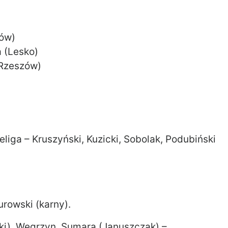
nów)
a (Lesko)
(Rzeszów)
teliga – Kruszyński, Kuzicki, Sobolak, Podubiński
urowski (karny).
cki), Węgrzyn, Sumara (Januszczak) –