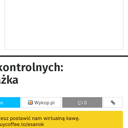
kontrolnych:
ażka
ze
Wykop.pl
0
żesz postawić nam wirtualną kawę.
uycoffee.to/esanok