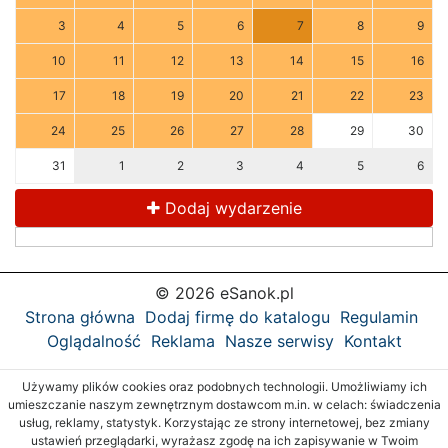
3
4
5
6
7
8
9
10
11
12
13
14
15
16
17
18
19
20
21
22
23
24
25
26
27
28
29
30
31
1
2
3
4
5
6
Dodaj wydarzenie
© 2026 eSanok.pl
Strona główna
Dodaj firmę do katalogu
Regulamin
Oglądalność
Reklama
Nasze serwisy
Kontakt
Używamy plików cookies oraz podobnych technologii. Umożliwiamy ich
umieszczanie naszym zewnętrznym dostawcom m.in. w celach: świadczenia
usług, reklamy, statystyk. Korzystając ze strony internetowej, bez zmiany
ustawień przeglądarki, wyrażasz zgodę na ich zapisywanie w Twoim