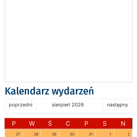
Kalendarz wydarzeń
poprzedni
sierpień 2026
następny
P
W
Ś
C
P
S
N
27
28
29
30
31
1
2