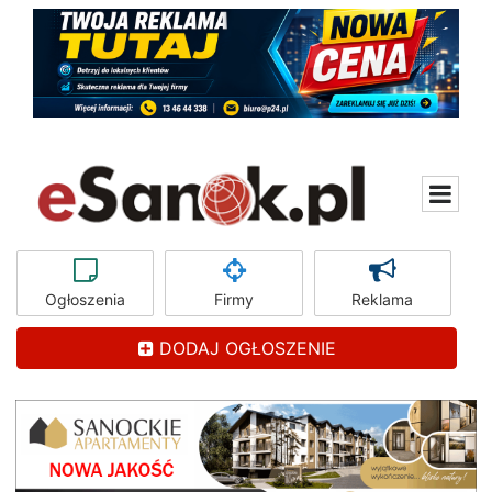
Ogłoszenia
Firmy
Reklama
DODAJ OGŁOSZENIE