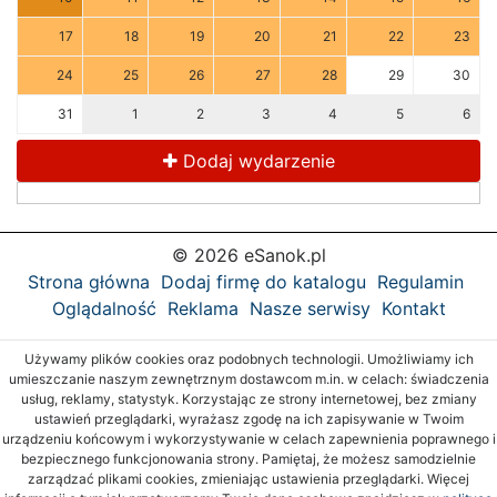
17
18
19
20
21
22
23
24
25
26
27
28
29
30
31
1
2
3
4
5
6
Dodaj wydarzenie
© 2026 eSanok.pl
Strona główna
Dodaj firmę do katalogu
Regulamin
Oglądalność
Reklama
Nasze serwisy
Kontakt
Używamy plików cookies oraz podobnych technologii. Umożliwiamy ich
umieszczanie naszym zewnętrznym dostawcom m.in. w celach: świadczenia
usług, reklamy, statystyk. Korzystając ze strony internetowej, bez zmiany
ustawień przeglądarki, wyrażasz zgodę na ich zapisywanie w Twoim
urządzeniu końcowym i wykorzystywanie w celach zapewnienia poprawnego i
bezpiecznego funkcjonowania strony. Pamiętaj, że możesz samodzielnie
zarządzać plikami cookies, zmieniając ustawienia przeglądarki. Więcej