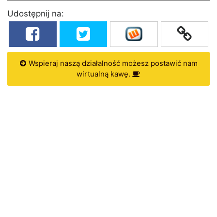
Udostępnij na:
Wspieraj naszą działalność możesz postawić nam
wirtualną kawę.