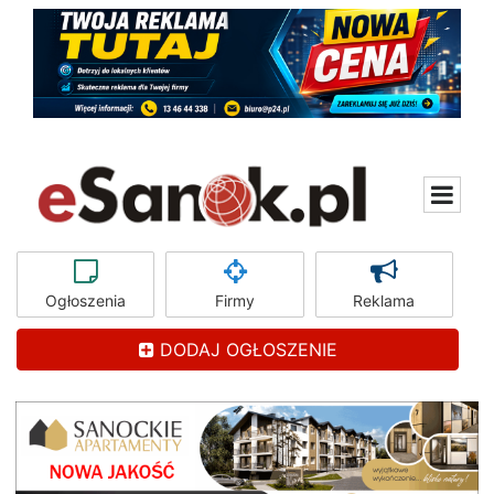
Ogłoszenia
Firmy
Reklama
DODAJ OGŁOSZENIE