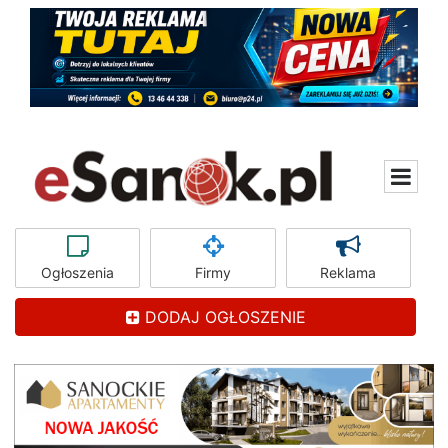
Ogłoszenia
Firmy
Reklama
DODAJ OGŁOSZENIE