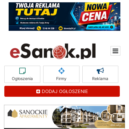
Ogłoszenia
Firmy
Reklama
DODAJ OGŁOSZENIE