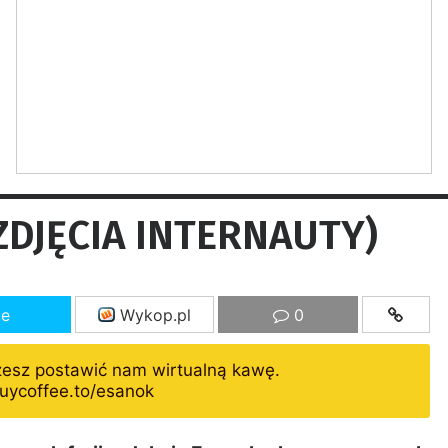
(ZDJĘCIA INTERNAUTY)
ze
Wykop.pl
0
żesz postawić nam wirtualną kawę.
uycoffee.to/esanok