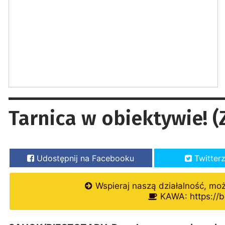
Tarnica w obiektywie! 
Udostępnij na Facebooku
Twitter
Wspieraj naszą działalność, mo
KAWA: https://b