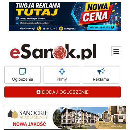
Ogłoszenia
Firmy
Reklama
DODAJ OGŁOSZENIE