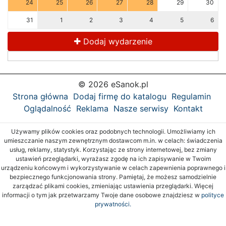
24
25
26
27
28
29
30
31
1
2
3
4
5
6
Dodaj wydarzenie
© 2026 eSanok.pl
Strona główna
Dodaj firmę do katalogu
Regulamin
Oglądalność
Reklama
Nasze serwisy
Kontakt
Używamy plików cookies oraz podobnych technologii. Umożliwiamy ich
umieszczanie naszym zewnętrznym dostawcom m.in. w celach: świadczenia
usług, reklamy, statystyk. Korzystając ze strony internetowej, bez zmiany
ustawień przeglądarki, wyrażasz zgodę na ich zapisywanie w Twoim
urządzeniu końcowym i wykorzystywanie w celach zapewnienia poprawnego i
bezpiecznego funkcjonowania strony. Pamiętaj, że możesz samodzielnie
zarządzać plikami cookies, zmieniając ustawienia przeglądarki. Więcej
informacji o tym jak przetwarzamy Twoje dane osobowe znajdziesz w
polityce
prywatności.