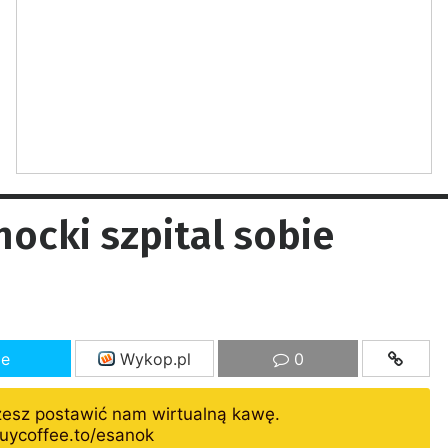
nocki szpital sobie
ze
Wykop.pl
0
żesz postawić nam wirtualną kawę.
uycoffee.to/esanok