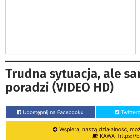
Trudna sytuacja, ale sa
poradzi (VIDEO HD)
Udostępnij na Facebooku
Twitter
Wspieraj naszą działalność, mo
KAWA: https://b