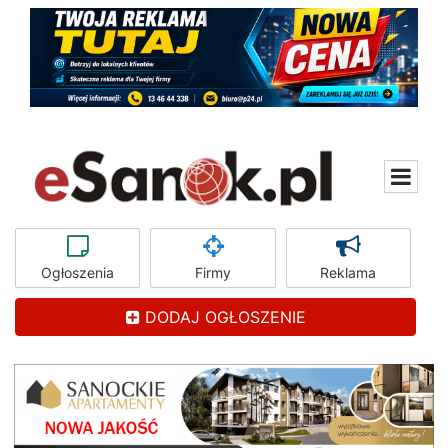
Ogłoszenia
Firmy
Reklama
DODAJ OGŁOSZENIE