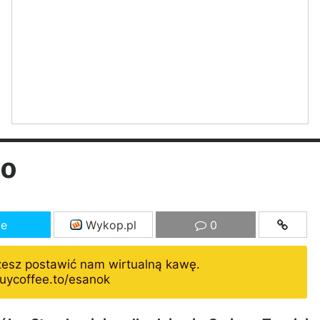
go
ze
Wykop.pl
0
żesz postawić nam wirtualną kawę.
uycoffee.to/esanok