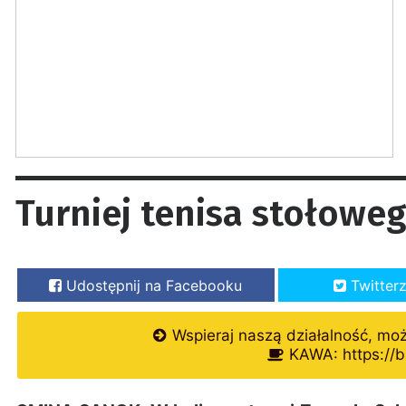
Turniej tenisa stołowe
Udostępnij na Facebooku
Twitter
Wspieraj naszą działalność, mo
KAWA: https://b