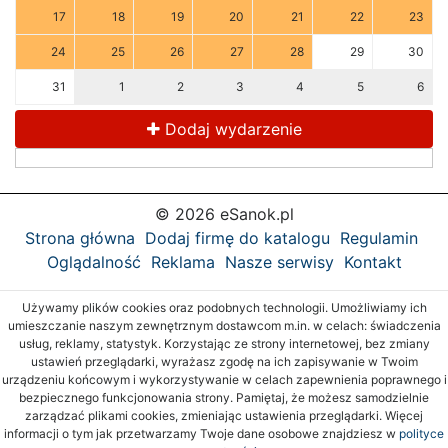
17
18
19
20
21
22
23
24
25
26
27
28
29
30
31
1
2
3
4
5
6
Dodaj wydarzenie
© 2026 eSanok.pl
Strona główna
Dodaj firmę do katalogu
Regulamin
Oglądalność
Reklama
Nasze serwisy
Kontakt
Używamy plików cookies oraz podobnych technologii. Umożliwiamy ich
umieszczanie naszym zewnętrznym dostawcom m.in. w celach: świadczenia
usług, reklamy, statystyk. Korzystając ze strony internetowej, bez zmiany
ustawień przeglądarki, wyrażasz zgodę na ich zapisywanie w Twoim
urządzeniu końcowym i wykorzystywanie w celach zapewnienia poprawnego i
bezpiecznego funkcjonowania strony. Pamiętaj, że możesz samodzielnie
zarządzać plikami cookies, zmieniając ustawienia przeglądarki. Więcej
informacji o tym jak przetwarzamy Twoje dane osobowe znajdziesz w
polityce