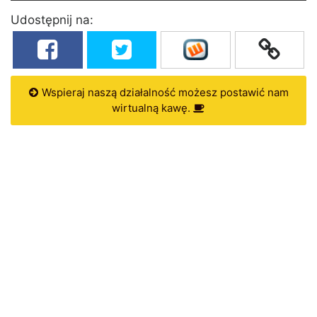
Udostępnij na:
Wspieraj naszą działalność możesz postawić nam
wirtualną kawę.