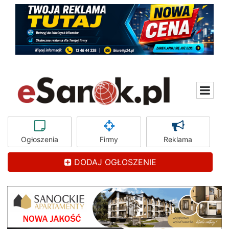
Ogłoszenia
Firmy
Reklama
DODAJ OGŁOSZENIE