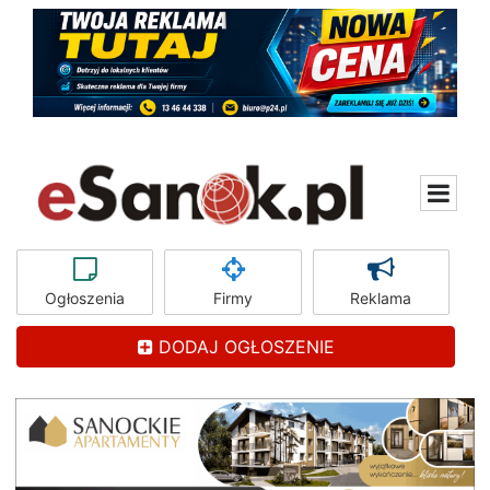
Ogłoszenia
Firmy
Reklama
DODAJ OGŁOSZENIE