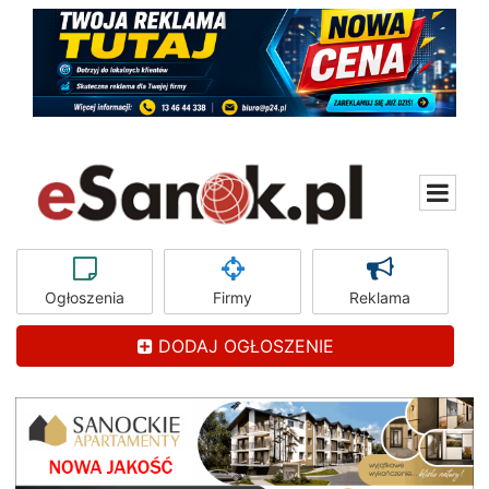
Ogłoszenia
Firmy
Reklama
DODAJ OGŁOSZENIE