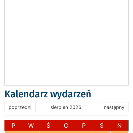
Kalendarz wydarzeń
poprzedni
sierpień 2026
następny
P
W
Ś
C
P
S
N