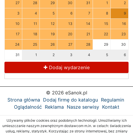
27
28
29
30
31
1
2
3
4
5
6
7
8
9
10
11
12
13
14
15
16
17
18
19
20
21
22
23
24
25
26
27
28
29
30
31
1
2
3
4
5
6
Dodaj wydarzenie
© 2026 eSanok.pl
Strona główna
Dodaj firmę do katalogu
Regulamin
Oglądalność
Reklama
Nasze serwisy
Kontakt
Używamy plików cookies oraz podobnych technologii. Umożliwiamy ich
umieszczanie naszym zewnętrznym dostawcom m.in. w celach: świadczenia
usług, reklamy, statystyk. Korzystając ze strony internetowej, bez zmiany