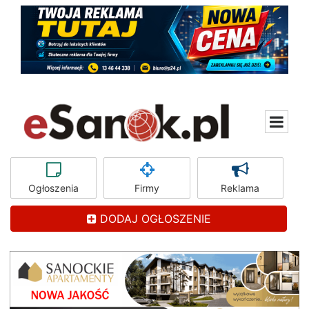
Ogłoszenia
Firmy
Reklama
DODAJ OGŁOSZENIE