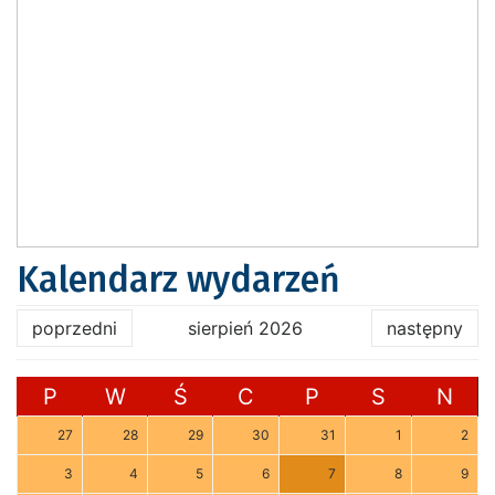
Kalendarz wydarzeń
poprzedni
sierpień 2026
następny
P
W
Ś
C
P
S
N
27
28
29
30
31
1
2
3
4
5
6
7
8
9