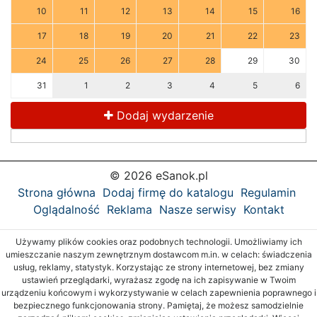
10
11
12
13
14
15
16
17
18
19
20
21
22
23
24
25
26
27
28
29
30
31
1
2
3
4
5
6
Dodaj wydarzenie
© 2026 eSanok.pl
Strona główna
Dodaj firmę do katalogu
Regulamin
Oglądalność
Reklama
Nasze serwisy
Kontakt
Używamy plików cookies oraz podobnych technologii. Umożliwiamy ich
umieszczanie naszym zewnętrznym dostawcom m.in. w celach: świadczenia
usług, reklamy, statystyk. Korzystając ze strony internetowej, bez zmiany
ustawień przeglądarki, wyrażasz zgodę na ich zapisywanie w Twoim
urządzeniu końcowym i wykorzystywanie w celach zapewnienia poprawnego i
bezpiecznego funkcjonowania strony. Pamiętaj, że możesz samodzielnie