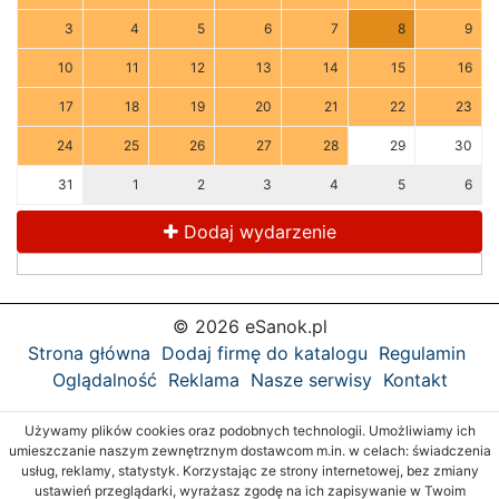
3
4
5
6
7
8
9
10
11
12
13
14
15
16
17
18
19
20
21
22
23
24
25
26
27
28
29
30
31
1
2
3
4
5
6
Dodaj wydarzenie
© 2026 eSanok.pl
Strona główna
Dodaj firmę do katalogu
Regulamin
Oglądalność
Reklama
Nasze serwisy
Kontakt
Używamy plików cookies oraz podobnych technologii. Umożliwiamy ich
umieszczanie naszym zewnętrznym dostawcom m.in. w celach: świadczenia
usług, reklamy, statystyk. Korzystając ze strony internetowej, bez zmiany
ustawień przeglądarki, wyrażasz zgodę na ich zapisywanie w Twoim