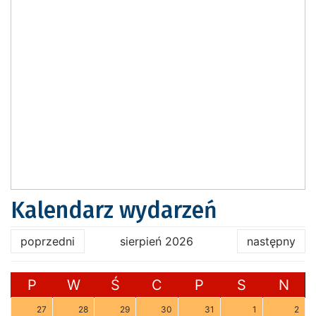
Kalendarz wydarzeń
poprzedni
sierpień 2026
następny
P
W
Ś
C
P
S
N
27
28
29
30
31
1
2