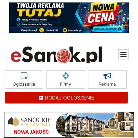
Ogłoszenia
Firmy
Reklama
DODAJ OGŁOSZENIE