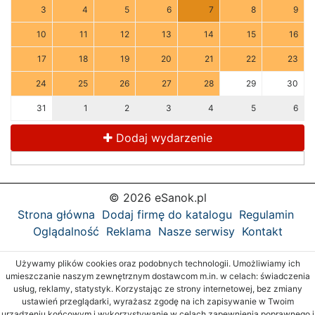
3
4
5
6
7
8
9
10
11
12
13
14
15
16
17
18
19
20
21
22
23
24
25
26
27
28
29
30
31
1
2
3
4
5
6
Dodaj wydarzenie
© 2026 eSanok.pl
Strona główna
Dodaj firmę do katalogu
Regulamin
Oglądalność
Reklama
Nasze serwisy
Kontakt
Używamy plików cookies oraz podobnych technologii. Umożliwiamy ich
umieszczanie naszym zewnętrznym dostawcom m.in. w celach: świadczenia
usług, reklamy, statystyk. Korzystając ze strony internetowej, bez zmiany
ustawień przeglądarki, wyrażasz zgodę na ich zapisywanie w Twoim
urządzeniu końcowym i wykorzystywanie w celach zapewnienia poprawnego i