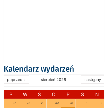
Kalendarz wydarzeń
poprzedni
sierpień 2026
następny
P
W
Ś
C
P
S
N
27
28
29
30
31
1
2