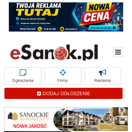
Ogłoszenia
Firmy
Reklama
DODAJ OGŁOSZENIE